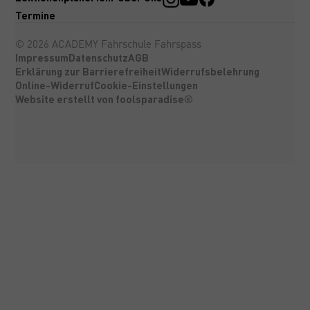
Termine
©
2026
ACADEMY Fahrschule Fahrspass
Impressum
Datenschutz
AGB
Erklärung zur Barrierefreiheit
Widerrufsbelehrung
Online-Widerruf
Cookie-Einstellungen
Website erstellt von foolsparadise®