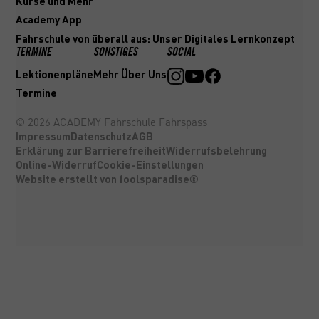
Kurse und Mehr
Academy App
Fahrschule von überall aus: Unser Digitales Lernkonzept
TERMINE
SONSTIGES
SOCIAL
Lektionenpläne
Mehr Über Uns
Termine
©
2026
ACADEMY Fahrschule Fahrspass
Impressum
Datenschutz
AGB
Erklärung zur Barrierefreiheit
Widerrufsbelehrung
Online-Widerruf
Cookie-Einstellungen
Website erstellt von foolsparadise®